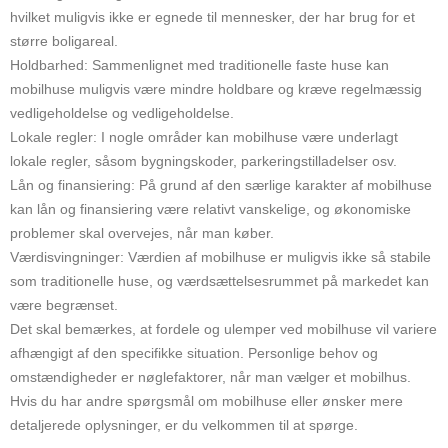
hvilket muligvis ikke er egnede til mennesker, der har brug for et
større boligareal.
Holdbarhed: Sammenlignet med traditionelle faste huse kan
mobilhuse muligvis være mindre holdbare og kræve regelmæssig
vedligeholdelse og vedligeholdelse.
Lokale regler: I nogle områder kan mobilhuse være underlagt
lokale regler, såsom bygningskoder, parkeringstilladelser osv.
Lån og finansiering: På grund af den særlige karakter af mobilhuse
kan lån og finansiering være relativt vanskelige, og økonomiske
problemer skal overvejes, når man køber.
Værdisvingninger: Værdien af ​​mobilhuse er muligvis ikke så stabile
som traditionelle huse, og værdsættelsesrummet på markedet kan
være begrænset.
Det skal bemærkes, at fordele og ulemper ved mobilhuse vil variere
afhængigt af den specifikke situation. Personlige behov og
omstændigheder er nøglefaktorer, når man vælger et mobilhus.
Hvis du har andre spørgsmål om mobilhuse eller ønsker mere
detaljerede oplysninger, er du velkommen til at spørge.