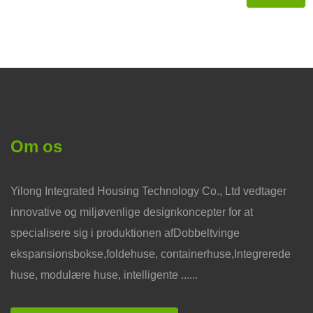
Om os
Yilong Integrated Housing Technology Co., Ltd vedtager
innovative og miljøvenlige designkoncepter for at
specialisere sig i produktionen afDobbeltvinge
ekspansionsbokse,foldehuse, containerhuse,Integrerede
huse, modulære huse, intelligente ......