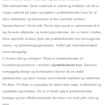
Stål-træmateriale: Dette materiale er stærkt og holdbart, så det er
meget udbredt på søjler og bjælker i præfabrikerede huse for at
sikre stabiliteten og bæreevnen af ​​den samlede struktur.
Sandwichpanel i farvet stål: Denne type panel er sammensat af to
lag farvede stålplader og isoleringsmaterialer, der er klemt i midten.
Dens specielle struktur giver det præfabrikerede hus fremragende
varme- og lydisoleringsegenskaber, hvilket gør indendørsmiljøet
mere behageligt.
C-formet stål og vinkeljern: Disse to metalmaterialer er
hovedkomponenterne i rammen af
præfabrikeret hus
. Gennem
omhyggelig design og kombination danner de en stabil
støttestruktur og sikrer husets overordnede stabilitet og sikkerhed.
PU fliser: PU fliser er populære for deres lette vægt, holdbarhed og
vandtætte egenskaber. De er et ideelt valg til præfabrikerede
hustage og kan effektivt beskytte det indre rum mod ydre vind og
regn.