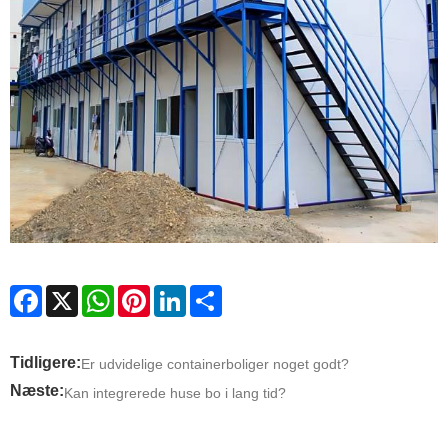
Facebook
X
WhatsApp
Pinterest
LinkedIn
Share
Tidligere:
Er udvidelige containerboliger noget godt?
Næste:
Kan integrerede huse bo i lang tid?