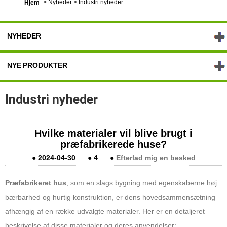
>
Nyheder
>
Industri nyheder
Hjem
NYHEDER
NYE PRODUKTER
Industri nyheder
Hvilke materialer vil blive brugt i
præfabrikerede huse?
●
2024-04-30
●
4
●
Efterlad mig en besked
Præfabrikeret hus
, som en slags bygning med egenskaberne høj
bærbarhed og hurtig konstruktion, er dens hovedsammensætning
afhængig af en række udvalgte materialer. Her er en detaljeret
beskrivelse af disse materialer og deres anvendelser: